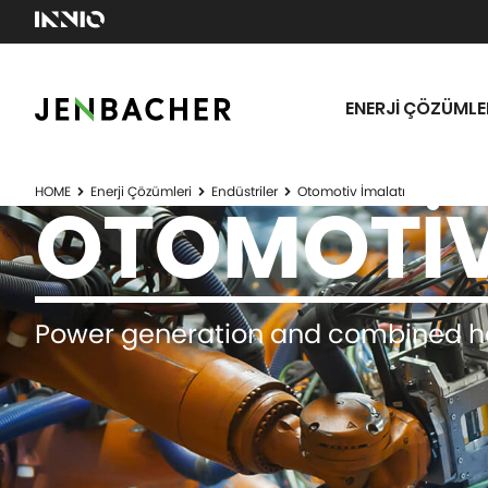
ENERJİ ÇÖZÜMLER
HOME
Enerji Çözümleri
Endüstriler
Otomotiv İmalatı
OTOMOTIV
Power generation and combined he