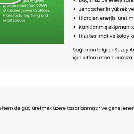
Bağımsız bir enerji sant
Jenbacher’in yüksek ver
Hidrojen enerjisi üreti
Kanıtlanmış ekipman tas
Hızlı teslimat ve kolay 
Sağlanan bilgiler Kuzey Am
için lütfen uzmanlarımıza 
hem de güç üretmek üzere tasarlanmıştır ve genel enerji 