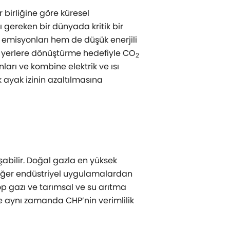
r birliğine göre küresel
ı gereken bir dünyada kritik bir
emisyonları hem de düşük enerjili
lu yerlere dönüştürme hedefiyle CO
2
arı ve kombine elektrik ve ısı
k ayak izinin azaltılmasına
abilir. Doğal gazla en yüksek
 diğer endüstriyel uygulamalardan
öp gazı ve tarımsal ve su arıtma
ve aynı zamanda CHP’nin verimlilik