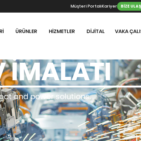
Müşteri Portalı
Kariyer
BİZE ULA
İ
ÜRÜNLER
HİZMETLER
DİJİTAL
VAKA ÇAL
 İMALATI
at and power solutions.