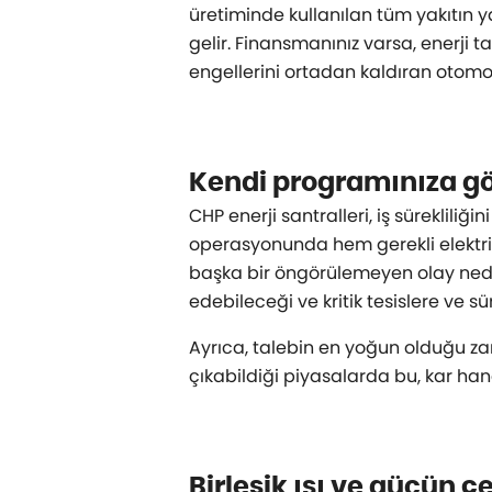
üretiminde kullanılan tüm yakıtın yak
gelir. Finansmanınız varsa, enerji 
engellerini ortadan kaldıran otomobi
Kendi programınıza gö
CHP enerji santralleri, iş süreklil
operasyonunda hem gerekli elektrik çı
başka bir öngörülemeyen olay ned
edebileceği ve kritik tesislere ve
Ayrıca, talebin en yoğun olduğu za
çıkabildiği piyasalarda bu, kar hane
Birleşik ısı ve gücün ç