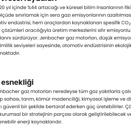
0 yıl içinde %44 artacağı ve küresel bilim insanlarının fiki
ölçüde sınırlamak için sera gazı emisyonlarının azaltılmas
otiv endüstrisi, hem araçlardan kaynaklanan spesifik CO
2
 çözümleri aracılığıyla üretim merkezlerini sıfır emisyon
arını sürdürüyor. Jenbacher gaz motorları, düşük emisyonl
lilik seviyeleri sayesinde, otomotiv endüstrisinin ekoloji
maktadır.
 esnekliği
enbacher gaz motorları neredeyse tüm gaz yakıtlarla çalış
 çöp sahası, tarım, kömür madenciliği, kimyasal işleme ve
 güvenli bir şekilde bertaraf ederken güç üretebilirler. Ç
kurumsal bir stratejinin parçası olarak geliştirilebilecek 
enebilir enerji kaynaklarıdır.