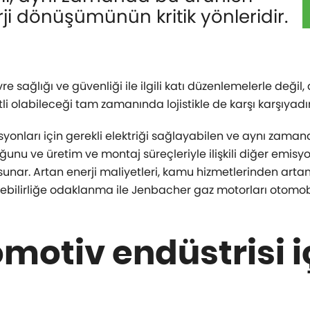
rji dönüşümünün kritik yönleridir.
re sağlığı ve güvenliği ile ilgili katı düzenlemelerle değ
i olabileceği tam zamanında lojistikle de karşı karşıyadır
onları için gerekli elektriği sağlayabilen ve aynı zamand
ğunu ve üretim ve montaj süreçleriyle ilişkili diğer emisyo
unar. Artan enerji maliyetleri, kamu hizmetlerinden artan 
ilirliğe odaklanma ile Jenbacher gaz motorları otomobil 
motiv endüstrisi i