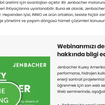
l üretimi için avantajları açıktır: Bir Jenbacher motorun
şteri ihtiyaçlarına uyarlanabilir. Buna ek olarak, Jenbac
. Hepsinden iyisi, INNIO ve ürün ortakları, tesiste hiçbir z
e yönetimi ve yaşam döngüsü hizmet çözümleri konusun
Webinarımızı de
hakkında bilgi e
Jenbacher Kuzey Amerika e
performansı, hidrojen kul
enerji santrali projelerini
öğrenmek için son web se
Web seminerinde, aşağıdak