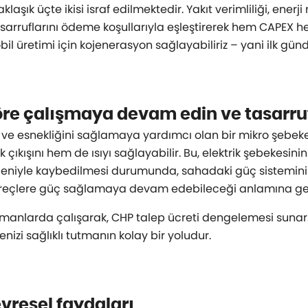
laşık üçte ikisi israf edilmektedir. Yakıt verimliliği, ener
tasarruflarını ödeme koşullarıyla eşleştirerek hem CAPEX
l üretimi için kojenerasyon sağlayabiliriz – yani ilk günden
re çalışmaya devam edin ve tasarru
iğini ve esnekliğini sağlamaya yardımcı olan bir mikro şebe
kışını hem de ısıyı sağlayabilir. Bu, elektrik şebekesinin b
eniyle kaybedilmesi durumunda, sahadaki güç sisteminin
 süreçlere güç sağlamaya devam edebileceği anlamına gel
manlarda çalışarak, CHP talep ücreti dengelemesi sunar.
nizi sağlıklı tutmanın kolay bir yoludur.
evresel faydaları