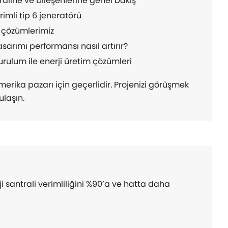
raline ve bileşenlerine genel bakış
imli tip 6 jeneratörü
m çözümlerimiz
arımı performansı nasıl artırır?
kurulum ile enerji üretim çözümleri
erika pazarı için geçerlidir. Projenizi görüşmek
ulaşın.
santrali verimliliğini %90’a ve hatta daha