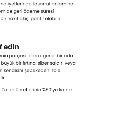
ji maliyetlerinde tasarruf anlamına
 hem de geri ödeme süresi
 nakit akışı pozitif olabilir!
f edin
kenin parçası olarak genel bir ada
üyük bir fırtına, siber saldırı veya
 kendisini şebekeden izole
ir.
 Talep ücretlerinin %50’ye kadar