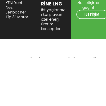
YENİ Yeni
zla iletişime
RİNE LNG
Nesil
geçin!
İhtiyaçlarınız
Jenbacher
ı karşılayan
İLETİŞİM
Tip 3F Motor.
özel enerji
üretim
konseptleri.
daha yeşil bir gelecek için enerji
çözümleri.
Yenilenebilir gaz, doğal gaz ve hidrojen bakımından
zengin çözümlerin önde gelen sağlayıcısı olarak,
toplumların, endüstrinin ve kamunun sürdürülebilir,
güvenilir ve ekonomik güce erişimini sağlamaya
yardımcı oluyoruz.