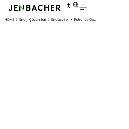
HOME
Enerji Çözümleri
Endüstriler
Petrol ve Gaz
PETROL VE GAZ
Sektördeki zorlukların üstesinden gelin.