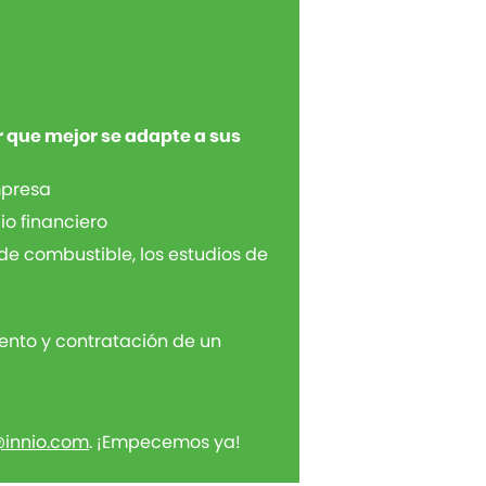
r que mejor se adapte a sus
mpresa
o financiero
 de combustible, los estudios de
ento y contratación de un
@innio.com
. ¡Empecemos ya!