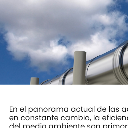
En el panorama actual de las ac
en constante cambio, la eficie
del medio ambiente son primord