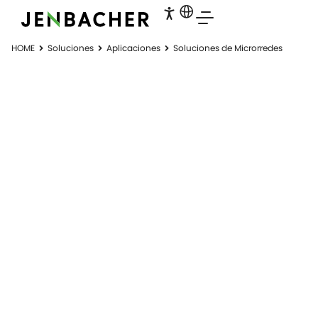
HOME
Soluciones
Aplicaciones
Soluciones de Microrredes
SOLUCIONES DE
MICRORREDES
Suministro de energía resiliente y
rentable.