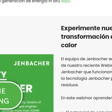
 generación de energía in situ
aquí
.
Experimente nue
transformación d
calor
El equipo de Jenbacher en
de nuestro reciente Webi
Jenbacher que funcionan 
la tecnología Jenbacher
residuos.
En este webinar aprender