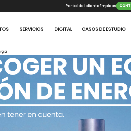
Portal del cliente
Empleos
CONT
TOS
SERVICIOS
DIGITAL
CASOS DE ESTUDIO
rgía
OGER UN E
ÓN DE ENER
n tener en cuenta.