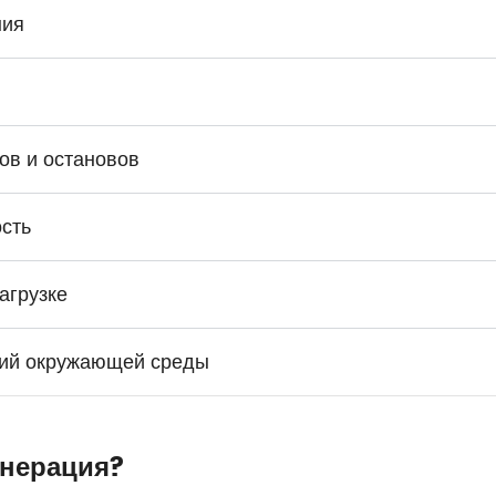
ния
ов и остановов
сть
агрузке
вий окружающей среды
енерация?