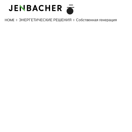
HOME
ЭНЕРГЕТИЧЕСКИЕ РЕШЕНИЯ
Собственная генерация
СОБСТВЕННАЯ
ГЕНЕРАЦИЯ
Эффективная выработка энергии
непосредственно на месте потребления