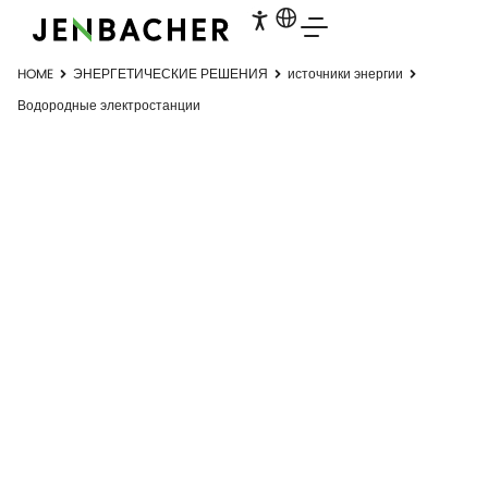
HOME
ЭНЕРГЕТИЧЕСКИЕ РЕШЕНИЯ
источники энергии
Водородные электростанции
ВОДОРОДНЫЕ
ЭЛЕКТРОСТАНЦ
ИИ
Решения для производства электроэнергии
с нейтральным выбросом CO
2