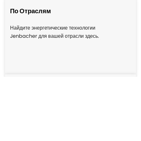
По Отраслям
Найдите энергетические технологии
Jenbacher для вашей отрасли здесь.
По Применениям
Когенерация, мобильные и резервные
источники питания, микросети или водород…
ознакомьтесь с нашими решениями по
различным применениям.