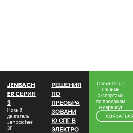
Свяжитесь с
JENBACH
РЕШЕНИЯ
нашими
ER СЕРИЯ
ПО
экспертами
по продажам
3
ПРЕОБРА
и сервису!
Новый
ЗОВАНИ
двигатель
СВЯЗАТЬС
Ю СПГ В
Jenbacher
3F
ЭЛЕКТРО