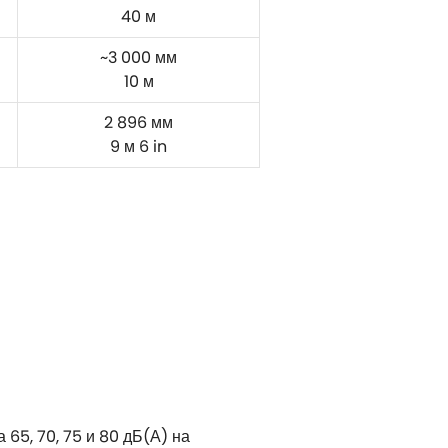
40 м
~3 000 мм
10 м
2 896 мм
9 м 6 in
65, 70, 75 и 80 дБ(А) на