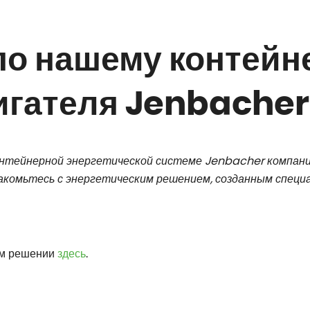
по нашему контейн
игателя Jenbacher
онтейнерной энергетической системе Jenbacher компани
акомьтесь с энергетическим решением, созданным специ
ом решении
здесь
.