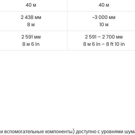
40 м
40 м
2 438 мм
~3 000 мм
8 м
10 м
2 591 мм
2 591 – 2 700 мм
8 м 6 in
8 м 6 in – 8 ft 10 in
и вспомогательные компоненты) доступно с уровнями шума 