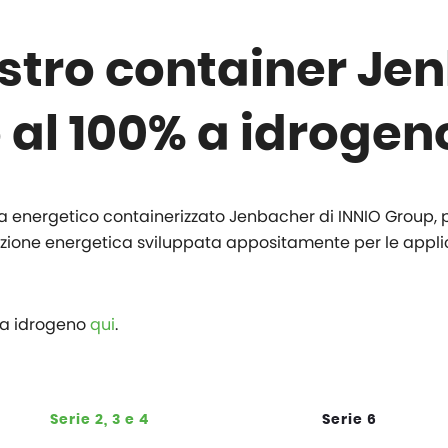
ostro container Je
 al 100% a idrogen
ema energetico containerizzato Jenbacher di INNIO Group,
uzione energetica sviluppata appositamente per le appli
e a idrogeno
qui
.
Serie 2, 3 e 4
Serie 6