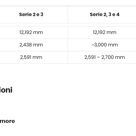
Serie 2 e 3
Serie 2, 3 e 4
12,192 mm
12,192 mm
2,438 mm
~3,000 mm
2,591 mm
2,591 – 2,700 mm
ioni
umore