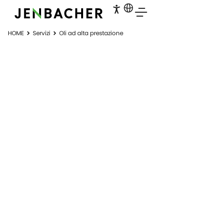
HOME
Servizi
Oli ad alta prestazione
OLI AD ALTA
PRESTAZIONE
Oli per motori a gas ad alta prestazione
con marchio condiviso.