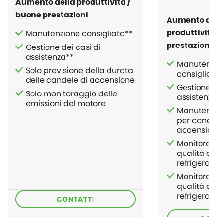
Aumento della produttività /
buone prestazioni
Aumento de
Manutenzione consigliata**
produttività
Gestione dei casi di
prestazioni
assistenza**
Manutenz
Solo previsione della durata
consigliat
delle candele di accensione
Gestione d
Solo monitoraggio delle
assistenza
emissioni del motore
Manutenzi
per candel
accensione,
Monitorag
qualità del
refrigeran
Monitorag
qualità del
refrigeran
CONTATTI