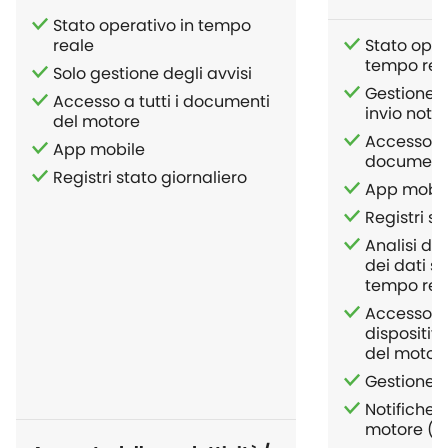
Stato operativo in tempo
reale
Stato oper
tempo rea
Solo gestione degli avvisi
Gestione d
Accesso a tutti i documenti
invio notif
del motore
Accesso a t
App mobile
documenti
Registri stato giornaliero
App mobil
Registri st
Analisi de
dei dati sto
tempo rea
Accesso d
dispositivo
del motor
Gestione d
Notifiche s
motore (S