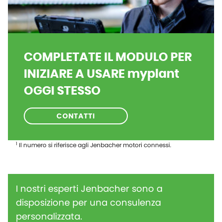
COMPLETATE IL MODULO PER
INIZIARE A USARE myplant
OGGI STESSO
CONTATTI
1
Il numero si riferisce agli Jenbacher motori connessi.
I nostri esperti Jenbacher sono a
disposizione per una consulenza
personalizzata.