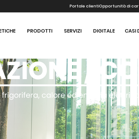
Portale clienti
Opportunità di car
ETICHE
PRODOTTI
SERVIZI
DIGITALE
CASI 
ZIONE / C
rigorifera, calore ed energia elettric