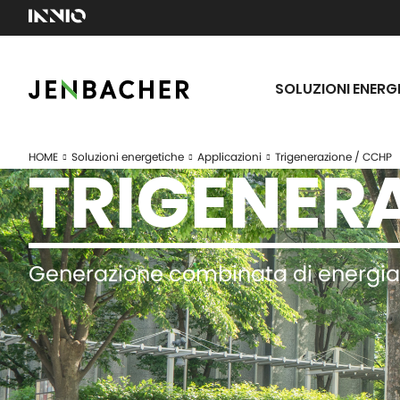
SOLUZIONI ENERG
HOME
Soluzioni energetiche
Applicazioni
Trigenerazione / CCHP
TRIGENERA
Generazione combinata di energia f