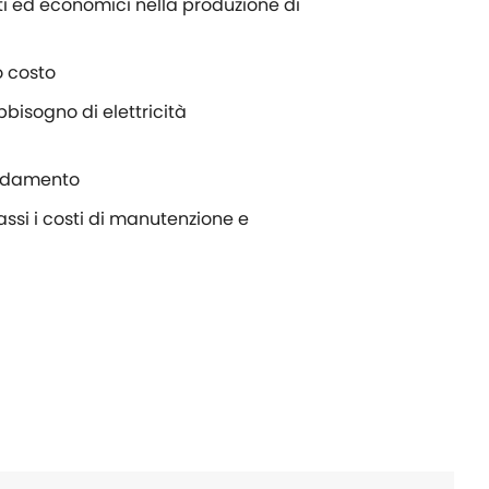
nti ed economici nella produzione di
o costo
bbisogno di elettricità
caldamento
assi i costi di manutenzione e