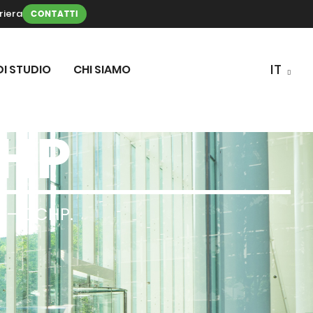
riera
CONTATTI
DI STUDIO
CHI SIAMO
CHP
a – CCHP.