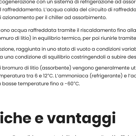
cogenerazione con un sistema di refrigerazione ad assor
il raffreddamento. L’acqua calda del circuito di raffred
 azionamento per il chiller ad assorbimento.
cono acqua raffreddata tramite il riscaldamento fino all
ro di litio) in equilibrio termico, per poi riunirle tramit
mozione, raggiunta in uno stato di vuoto a condizioni varia
 a una condizione di squilibrio costringendoli a subire 
 di bromuro di litio (assorbente) vengono generalmente ut
 temperatura tra 6 e 12°C. L’ammoniaca (refrigerante) e 
 a basse temperature fino a -60°C.
tiche e vantaggi