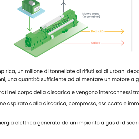
ca, un milione di tonnellate di rifiuti solidi urbani dep
nni, una quantità sufficiente ad alimentare un motore a 
orati nel corpo della discarica e vengono interconnessi t
viene aspirato dalla discarica, compresso, essiccato e im
nergia elettrica generata da un impianto a gas di discar