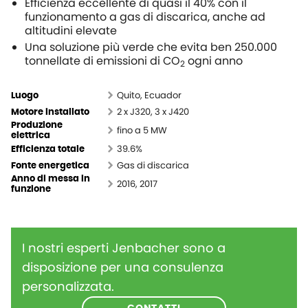
Efficienza eccellente di quasi il 40% con il
funzionamento a gas di discarica, anche ad
altitudini elevate
Una soluzione più verde che evita ben 250.000
tonnellate di emissioni di CO
ogni anno
2
Quito, Ecuador
Luogo
2 x J320, 3 x J420
Motore installato
Produzione
fino a 5 MW
elettrica
39.6%
Efficienza totale
Gas di discarica
Fonte energetica
Anno di messa in
2016, 2017
funzione
I nostri esperti Jenbacher sono a
disposizione per una consulenza
personalizzata.