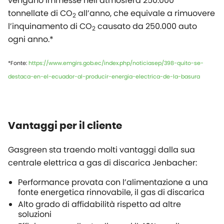
vengano immesse nell’atmosfera 250.000
tonnellate di CO
all’anno, che equivale a rimuovere
2
l’inquinamento di CO
causato da 250.000 auto
2
ogni anno.*
*Fonte:
https://www.emgirs.gob.ec/index.php/noticiasep/398-quito-se-
destaca-en-el-ecuador-al-producir-energia-electrica-de-la-basura
Vantaggi per il cliente
Gasgreen sta traendo molti vantaggi dalla sua
centrale elettrica a gas di discarica Jenbacher:
Performance provata con l’alimentazione a una
fonte energetica rinnovabile, il gas di discarica
Alto grado di affidabilità rispetto ad altre
soluzioni