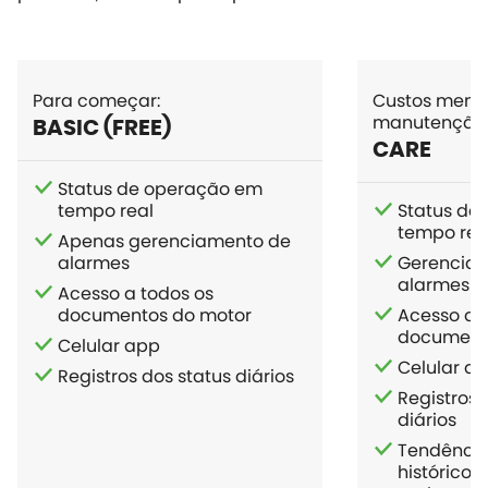
Para começar:
Custos meno
manutenção
BASIC (FREE)
CARE
Status de operação em
tempo real
Status de
tempo rea
Apenas gerenciamento de
alarmes
Gerencia
alarmes e 
Acesso a todos os
documentos do motor
Acesso a 
document
Celular app
Celular a
Registros dos status diários
Registros 
diários
Tendência
histórico