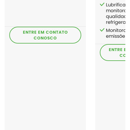
Lubrifican
monitora
qualidade
refrigera
Monitora
ENTRE EM CONTATO
emissões 
CONOSCO
ENTRE E
CON