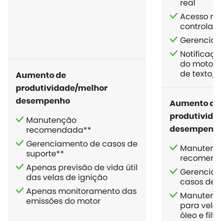
real
Acesso re
controlad
Gerenciam
Notificaçõ
do motor
de texto/
Aumento de
produtividade/melhor
desempenho
Aumento de
produtivida
Manutenção
recomendada**
desempenh
Gerenciamento de casos de
Manutenç
suporte**
recomend
Apenas previsão de vida útil
Gerencia
das velas de ignição
casos de 
Apenas monitoramento das
Manutençã
emissões do motor
para velas
óleo e filtr