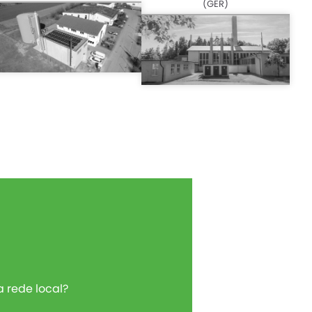
(GER)
a rede local?