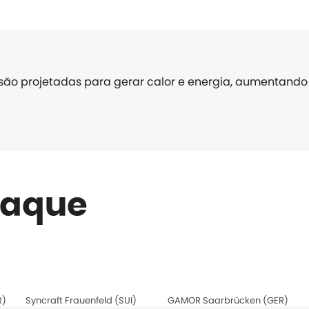
ão projetadas para gerar calor e energia, aumentando a
taque
R)
Syncraft Frauenfeld (SUI)
GAMOR Saarbrücken (GER)