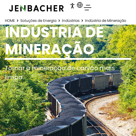
HOME
Soluções de Energia
Indústrias
Indústria de Mineração
INDÚSTRIA DE
MINERAÇÃO
Tornar a mineração de carvão mais
limpa.