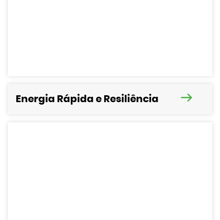
de hidrogênio do INNIO Group.
Deseja saber mais? Clique aqui.
Energia Rápida e Resiliência
Quer saber mais sobre os
benefícios da geração de energia
no local?