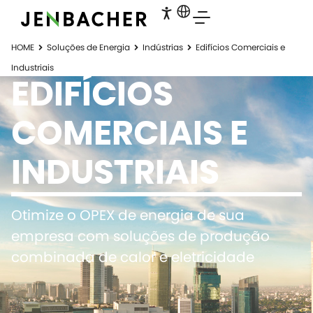
HOME
Soluções de Energia
Indústrias
Edifícios Comerciais e
Industriais
EDIFÍCIOS
COMERCIAIS E
INDUSTRIAIS
Otimize o OPEX de energia de sua
empresa com soluções de produção
combinada de calor e eletricidade