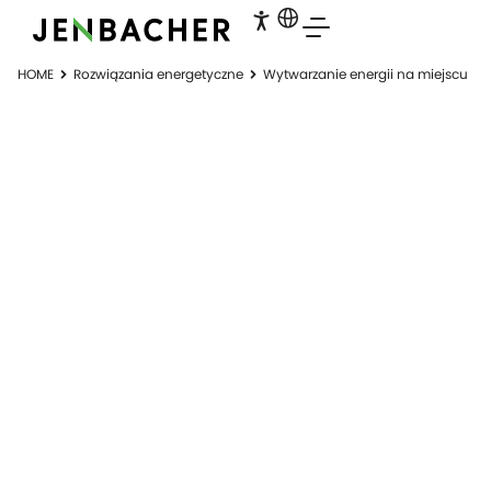
HOME
Rozwiązania energetyczne
Wytwarzanie energii na miejscu
WYTWARZANIE
ENERGII NA
MIEJSCU
Wysokosprawne lokalne wytwarzanie
energii dzięki Jenbacher.