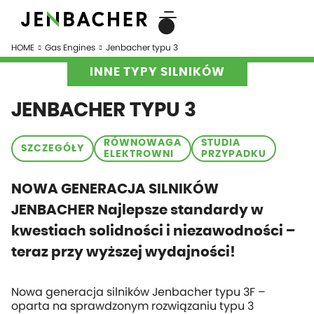
HOME
Gas Engines
Jenbacher typu 3
INNE TYPY SILNIKÓW
JENBACHER TYPU 3
RÓWNOWAGA
STUDIA
SZCZEGÓŁY
ELEKTROWNI
PRZYPADKU
NOWA GENERACJA SILNIKÓW
JENBACHER
Najlepsze standardy w
kwestiach solidności i niezawodności –
teraz przy wyższej wydajności!
Nowa generacja silników Jenbacher typu 3F –
oparta na sprawdzonym rozwiązaniu typu 3