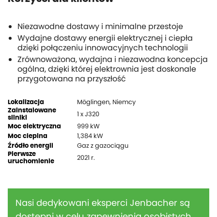
Niezawodne dostawy i minimalne przestoje
Wydajne dostawy energii elektrycznej i ciepła
dzięki połączeniu innowacyjnych technologii
Zrównoważona, wydajna i niezawodna koncepcja
ogólna, dzięki której elektrownia jest doskonale
przygotowana na przyszłość
Möglingen, Niemcy
Lokalizacja
Zainstalowane
1 x J320
silniki
999 kW
Moc elektryczna
1,384 kW
Moc cieplna
Gaz z gazociągu
Źródło energii
Pierwsze
2021 r.
uruchomienie
Nasi dedykowani eksperci Jenbacher są
dostępni w celu zapewnienia osobistych