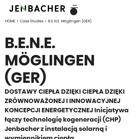
HOME
Case Studies
B.E.N.E. Möglingen (GER)
B.E.N.E.
MÖGLINGEN
(GER)
DOSTAWY CIEPŁA DZIĘKI CIEPŁA DZIĘKI
ZRÓWNOWAŻONEJ I INNOWACYJNEJ
KONCEPCJI ENERGETYCZNEJ Inicjatywa
łączy technologię kogeneracji (CHP)
Jenbacher z instalacją solarną i
wymiennikiem ciepła