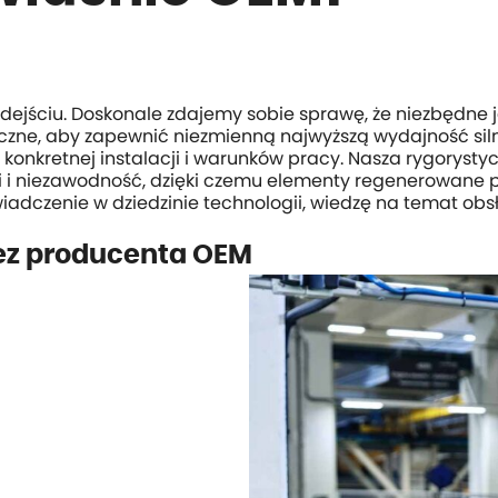
ściu. Doskonale zdajemy sobie sprawę, że niezbędne jest
czne, aby zapewnić niezmienną najwyższą wydajność siln
nkretnej instalacji i warunków pracy. Nasza rygorystycz
 niezawodność, dzięki czemu elementy regenerowane pa
czenie w dziedzinie technologii, wiedzę na temat obs
zez producenta OEM