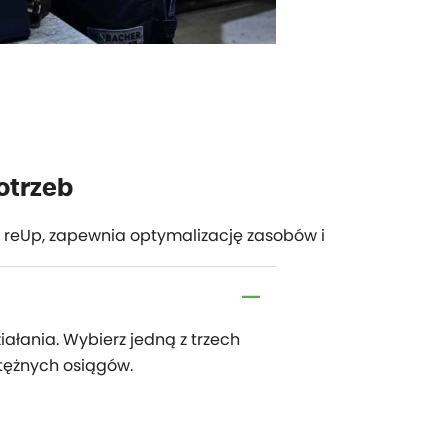
otrzeb
h reUp, zapewnia optymalizację zasobów i
ałania. Wybierz jedną z trzech
otężnych osiągów.