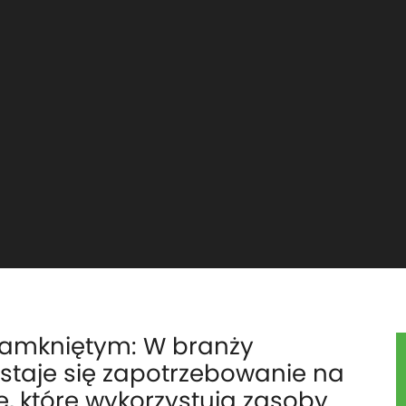
zamkniętym: W branży
 staje się zapotrzebowanie na
, które wykorzystują zasoby