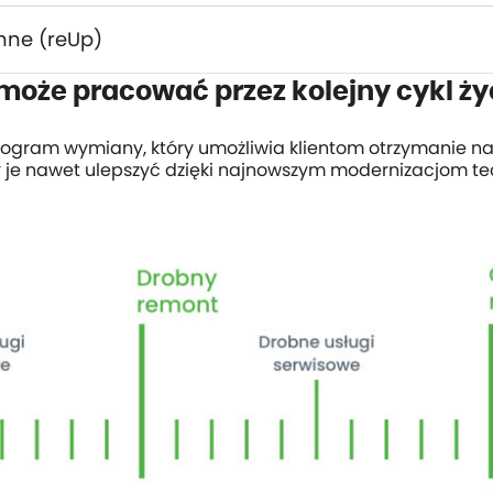
nne (reUp)
może pracować przez kolejny cykl ży
gram wymiany, który umożliwia klientom otrzymanie n
y je nawet ulepszyć dzięki najnowszym modernizacjom t