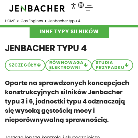
HOME
Gas Engines
Jenbacher typu 4
INNE TYPY SILNIKÓW
JENBACHER TYPU 4
RÓWNOWAGA
STUDIA
SZCZEGÓŁY
ELEKTROWNI
PRZYPADKU
Oparte na sprawdzonych koncepcjach
konstrukcyjnych silników Jenbacher
typu 3 i 6, jednostki typu 4 odznaczają
się wysoką gęstością mocy i
nieporównywalną sprawnością.
Jeszcze lepsza kontrola i skuteczniejsze