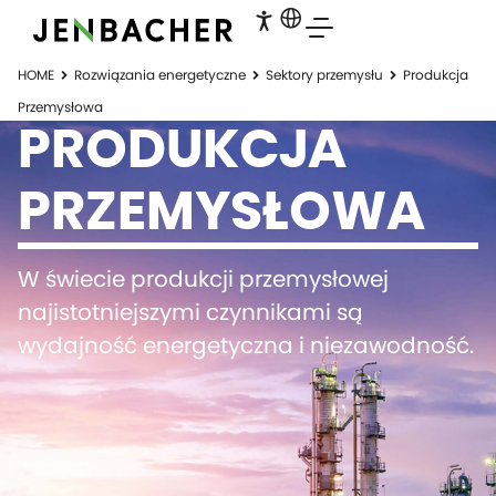
HOME
Rozwiązania energetyczne
Sektory przemysłu
Produkcja
Przemysłowa
PRODUKCJA
PRZEMYSŁOWA
W świecie produkcji przemysłowej
najistotniejszymi czynnikami są
wydajność energetyczna i niezawodność.