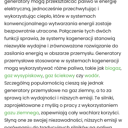
generatory mogą przekształcać paliwo w energię
elektryczną, jednocześnie przechwytując i
wykorzystując ciepło, które w systemach
konwencjonalnego wytwarzania energii zostaje
bezpowrotnie utracone. Połączenie tych dwóch
funkcji sprawia, że systemy kogeneracji stanowią
niezwykle wydajne i zrównoważone rozwiązanie do
zasilania energią w obszarze przemysłu. Generatory
przemysłowe stosowane w systemach kogeneracji
mogą wykorzystywać różne paliwa, takie jak
biogaz
,
gaz wysypiskowy
,
gaz ściekowy
czy
wodór
.
Szczególną popularnością cieszą się jednak
generatory przemysłowe na gaz ziemny, a to za
sprawą ich wydajności i niższych emisji. Te silniki,
zaprojektowane z myślą o pracy z wykorzystaniem
gazu ziemnego
, zapewniają cały wachlarz korzyści.
Słyną one ze swojej niezawodności, niższych emisji w
porównaniu do tradycyjnych silników na paliwa