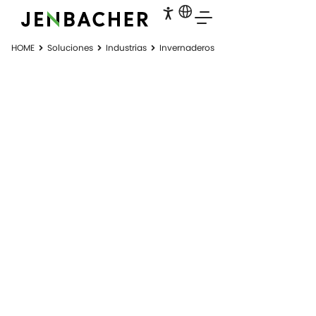
HOME
Soluciones
Industrias
Invernaderos
INVERNADEROS
Hablemos de las centrales eléctricas.