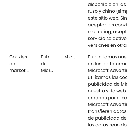
disponible en las
ruso y chino (sim
este sitio web. S
aceptar las cook
marketing, acept
servicio se active 
versiones en otro
Cookies
Publicidad
Microsoft
Publicitamos nues
de
de
en las plataform
marketing
Microsoft
Microsoft Adverti
utilizamos las co
publicidad de Mi
nuestro sitio web
creadas por el se
Microsoft Adverti
transfieren datos 
de publicidad de 
los datos reunido