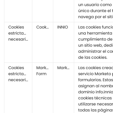
un usuario como 
único durante el
navega por el sit
Cookies
CookieYes
INNIO
Las cookies func
estrictamente
una herramienta
necesarias
cumplimiento de
un sitio web, de
administrar el c
de las cookies.
Cookies
Marketo
Marketo
Las cookies cread
estrictamente
Form
servicio Marketo
necesarias
formularios. Esta
asignan al nomb
dominio info.inni
cookies técnicas
utilizarse neces
todas las página