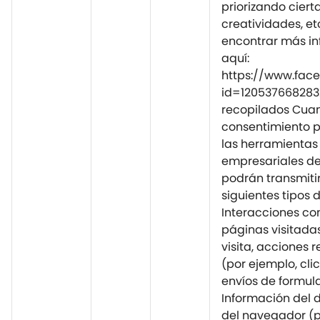
priorizando ciert
creatividades, et
encontrar más i
aquí:
https://www.fac
id=120537668283
recopilados Cuan
consentimiento p
las herramientas
empresariales de
podrán transmitir
siguientes tipos 
Interacciones con
páginas visitada
visita, acciones 
(por ejemplo, cli
envíos de formula
Información del d
del navegador (p