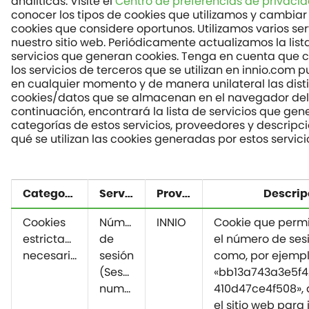
analíticas. Visite el
Centro de preferencias de privaci
conocer los tipos de cookies que utilizamos y cambiar 
cookies que considere oportunos. Utilizamos varios ser
nuestro sitio web. Periódicamente actualizamos la list
servicios que generan cookies. Tenga en cuenta que 
los servicios de terceros que se utilizan en innio.com 
en cualquier momento y de manera unilateral las dist
cookies/datos que se almacenan en el navegador del 
continuación, encontrará la lista de servicios que gen
categorías de estos servicios, proveedores y descripc
qué se utilizan las cookies generadas por estos servici
Categoría
Servicio
Proveedor
Descrip
Cookies
Número
INNIO
Cookie que perm
estrictamente
de
el número de ses
necesarias
sesión
como, por ejempl
(Session
«bb13a743a3e5f4
number)
410d47ce4f508», 
el sitio web para 