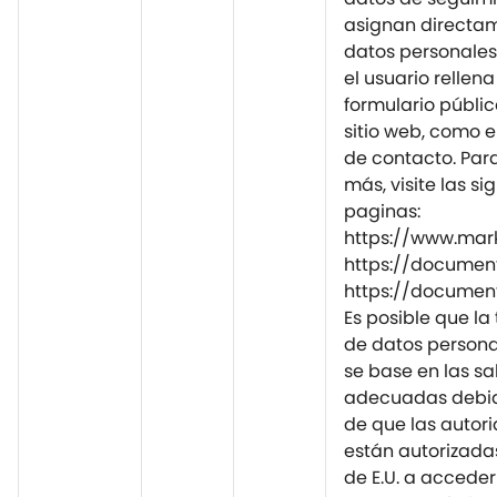
asignan directam
datos personales
el usuario rellen
formulario públic
sitio web, como e
de contacto. Par
más, visite las si
paginas:
https://www.mar
https://document
https://document
Es posible que la
de datos personal
se base en las s
adecuadas debid
de que las autori
están autorizadas
de E.U. a acceder y