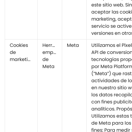
este sitio web. S
aceptar las cook
marketing, acept
servicio se active 
versiones en otro
Cookies
Herramientas
Meta
Utilizamos el Píxe
de
empresariales
API de conversio
marketing
de
tecnologías pro
Meta
por Meta Platform
(“Meta”) que rast
actividades de lo
en nuestro sitio 
los datos recopi
con fines publicit
analíticos. Propós
Utilizamos estas 
de Meta para los
fines: Para medir