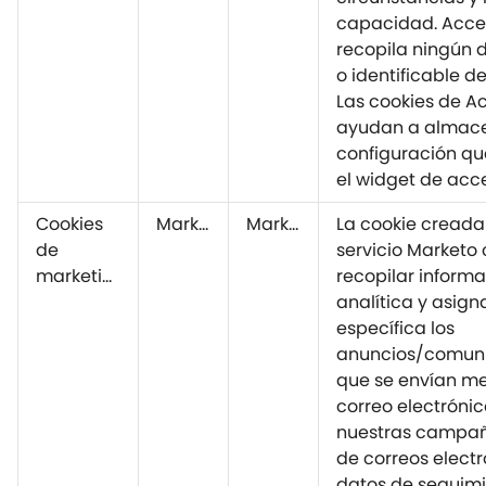
capacidad. Acce
recopila ningún 
o identificable de
Las cookies de A
ayudan a almace
configuración que
el widget de acce
Cookies
Marketo
Marketo
La cookie creada 
de
servicio Marketo c
marketing
recopilar inform
analítica y asig
específica los
anuncios/comun
que se envían me
correo electróni
nuestras campañ
de correos electr
datos de seguimi