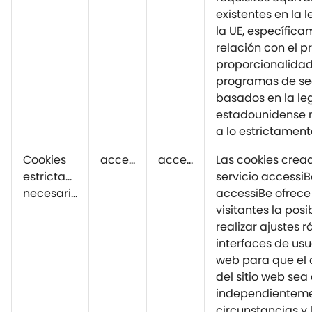
existentes en la 
la UE, específic
relación con el p
proporcionalidad
programas de se
basados en la le
estadounidense n
a lo estrictament
Cookies
accessiBe
accessiBe
Las cookies cread
estrictamente
servicio accessiBe
necesarias
accessiBe ofrece
visitantes la posi
realizar ajustes r
interfaces de usua
web para que el 
del sitio web sea
independienteme
circunstancias y 