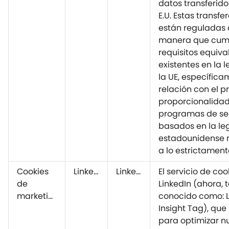
datos transferidos
E.U. Estas transfe
están reguladas 
manera que cum
requisitos equiva
existentes en la 
la UE, específic
relación con el p
proporcionalidad
programas de se
basados en la le
estadounidense n
a lo estrictament
Cookies
LinkedIn
LinkedIn
El servicio de coo
de
LinkedIn (ahora,
marketing
conocido como: L
Insight Tag), que
para optimizar n