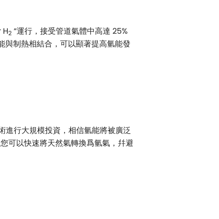
 H
“運行，接受管道氣體中高達 25%
2
的電能與制熱相結合，可以顯著提高氫能發
術進行大規模投資，相信氫能將被廣泛
，您可以快速將天然氣轉換爲氫氣，幷避