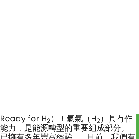
dy for H
）！氫氣（H
）具有作
2
2
能力，是能源轉型的重要組成部分。
已擁有多年豐富經驗——目前，我們有