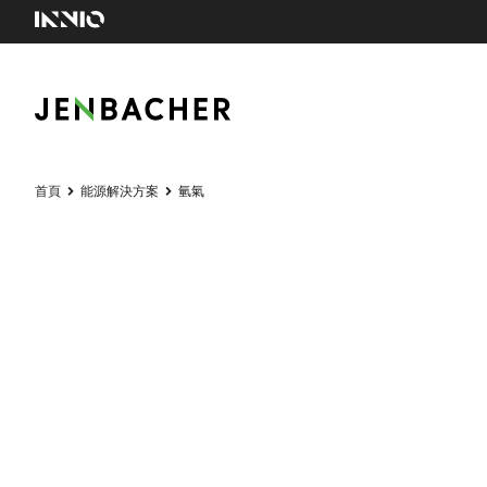
首頁
能源解決方案
氫氣
氫氣
二氧化碳中和發電解决方案