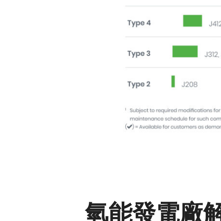
氫能發電廠