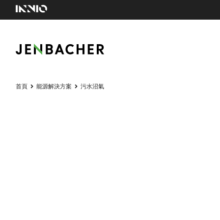
首頁
能源解決方案
污水沼氣
污水沼氣
將廢水轉化爲能源。