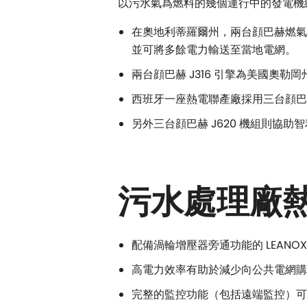
以污水氣爲燃料的幾個運行中的發電機組顯
在奧地利蒂羅爾州，兩台顔巴赫燃氣引擎
並可將多餘電力輸送至當地電網。
兩台顔巴赫 J316 引擎為美國奧勒
西班牙一座熱電聯產廠採用三台顔巴赫 
另外三台顔巴赫 J620 機組則協
污水處理廠
配備渦輪增壓器旁通功能的 LEAN
高電力效率有助於減少向公共電網購
完整的監控功能（包括遠端監控）可