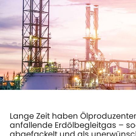
Lange Zeit haben Ölproduzente
anfallende Erdölbegleitgas – s
abgefackelt und als unerwünsc