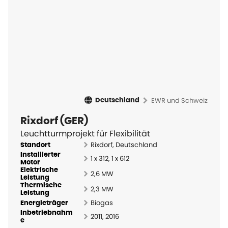
EWR und Schweiz
Deutschland
Rixdorf (GER)
Leuchtturmprojekt für Flexibilität
Rixdorf, Deutschland
Standort
Installierter
1 x 312, 1 x 612
Motor
Elektrische
2,6 MW
Leistung
Thermische
2,3 MW
Leistung
Biogas
Energieträger
Inbetriebnahm
2011, 2016
e