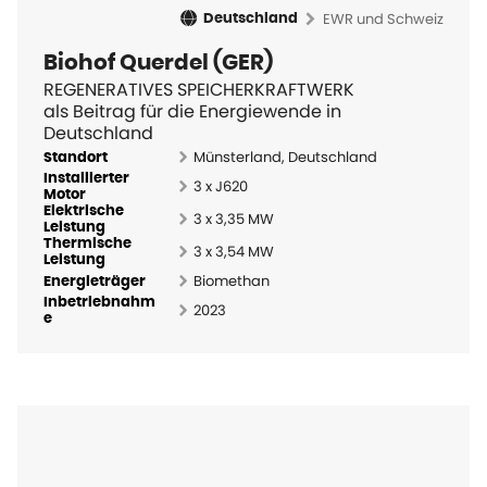
EWR und Schweiz
Deutschland
Biohof Querdel (GER)
REGENERATIVES SPEICHERKRAFTWERK
als Beitrag für die Energiewende in
Deutschland
Münsterland, Deutschland
Standort
Installierter
3 x J620
Motor
Elektrische
3 x 3,35 MW
Leistung
Thermische
3 x 3,54 MW
Leistung
Biomethan
Energieträger
Inbetriebnahm
2023
e