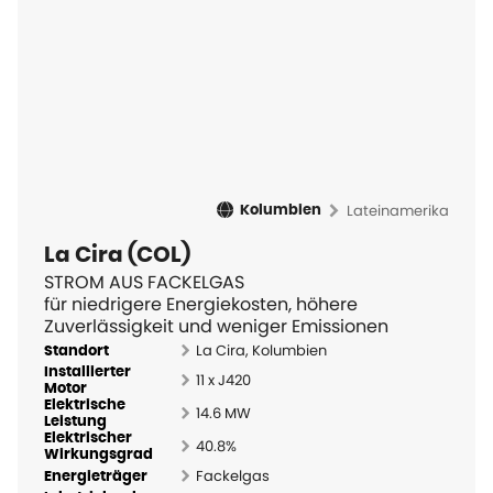
Lateinamerika
Kolumbien
La Cira (COL)
STROM AUS FACKELGAS
für niedrigere Energiekosten, höhere
Zuverlässigkeit und weniger Emissionen
La Cira, Kolumbien
Standort
Installierter
11 x J420
Motor
Elektrische
14.6 MW
Leistung
Elektrischer
40.8%
Wirkungsgrad
Fackelgas
Energieträger