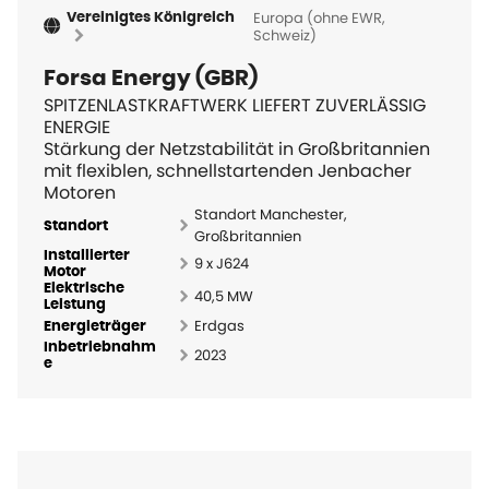
Europa (ohne EWR,
Vereinigtes Königreich
Schweiz)
Forsa Energy (GBR)
SPITZENLASTKRAFTWERK LIEFERT ZUVERLÄSSIG
ENERGIE
Stärkung der Netzstabilität in Großbritannien
mit flexiblen, schnellstartenden Jenbacher
Motoren
Standort Manchester,
Standort
Großbritannien
Installierter
9 x J624
Motor
Elektrische
40,5 MW
Leistung
Erdgas
Energieträger
Inbetriebnahm
2023
e