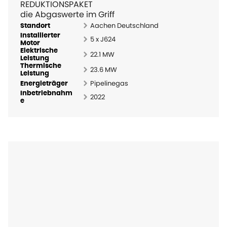
REDUKTIONSPAKET
die Abgaswerte im Griff
Aachen Deutschland
Standort
Installierter
5 x J624
Motor
Elektrische
22.1 MW
Leistung
Thermische
23.6 MW
Leistung
Pipelinegas
Energieträger
Inbetriebnahm
2022
e