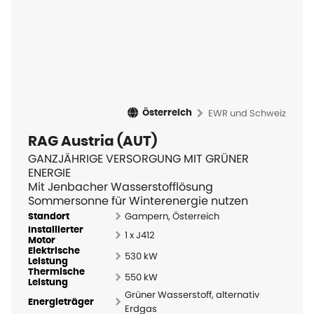
EWR und Schweiz
Österreich
RAG Austria (AUT)
GANZJÄHRIGE VERSORGUNG MIT GRÜNER
ENERGIE
Mit Jenbacher Wasserstofflösung
Sommersonne für Winterenergie nutzen
Gampern, Österreich
Standort
Installierter
1 x J412
Motor
Elektrische
530 kW
Leistung
Thermische
550 kW
Leistung
Grüner Wasserstoff, alternativ
Energieträger
Erdgas