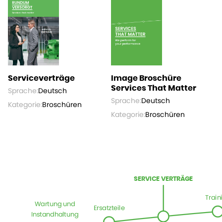
Serviceverträge
Image Broschüre
Services That Matter
Sprache:
Deutsch
Sprache:
Deutsch
Kategorie:
Broschüren
Kategorie:
Broschüren
SERVICE VERTRÄGE
Train
Wartung und
Ersatzteile
Instandhaltung