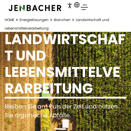
HOME
Energielösungen
Branchen
Landwirtschaft und
Lebensmittelverarbeitung
LANDWIRTSCHAF
T UND
LEBENSMITTELVE
RARBEITUNG
Bleiben Sie am Puls der Zeit und nutzen
Sie organische Abfälle.