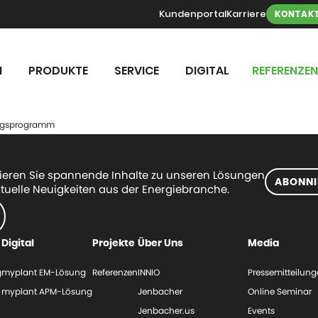
Kundenportal
Karriere
KONTAK
N
PRODUKTE
SERVICE
DIGITAL
REFERENZEN
ningsprogramm
eren Sie spannende Inhalte zu unseren Lösungen
ABONNI
tuelle Neuigkeiten aus der Energiebranche.
Digital
Projekte
Über Uns
Media
g
myplant EM-Lösung
Referenzen
INNIO
Pressemitteilun
myplant APM-Lösung
Jenbacher
Online Seminar
Jenbacher.us
Events