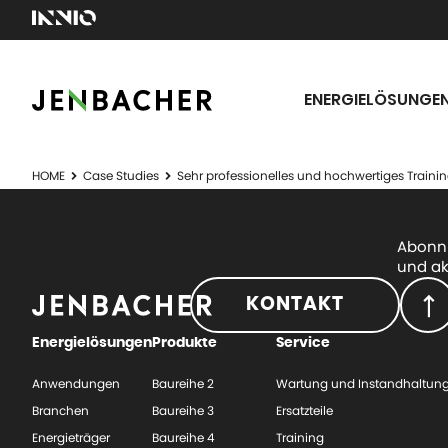
ENERGIELÖSUNGE
HOME
Case Studies
Sehr professionelles und hochwertiges Trai
Abonni
und ak
KONTAKT
Energielösungen
Produkte
Service
Anwendungen
Baureihe 2
Wartung und Instandhaltun
Branchen
Baureihe 3
Ersatzteile
Energieträger
Baureihe 4
Training