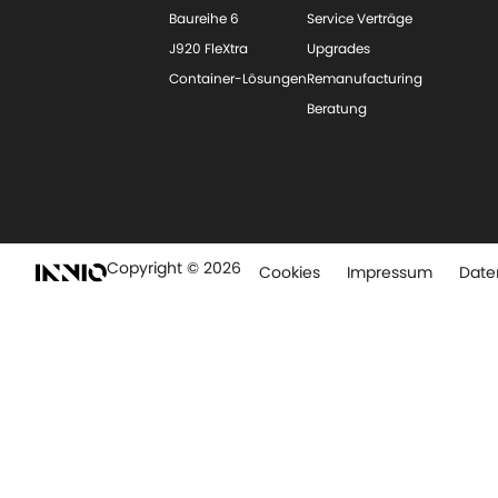
Baureihe 6
Service Verträge
J920 FleXtra
Upgrades
Container-Lösungen
Remanufacturing
Beratung
Copyright © 2026
Cookies
Impressum
Date