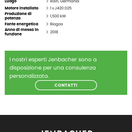
Rain, Germania
Luogo
1 x J420 D25​
Motore installato
Produzione di
1,500 kW
potenza
Biogas
Fonte energetica
Anno di messa in
2018
funzione
I nostri esperti Jenbacher sono a
disposizione per una consulenza
personalizzata.
CONTATTI