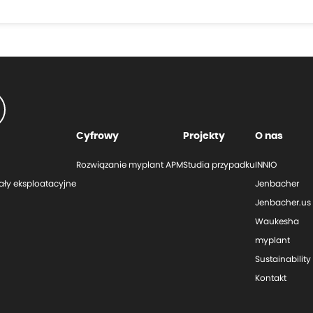
Cyfrowy
Projekty
O nas
Rozwiązanie myplant APM
Studia przypadku
INNIO
ały eksploatacyjne
Jenbacher
Jenbacher.us
Waukesha
myplant
Sustainability
Kontakt