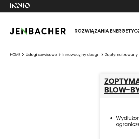
ROZWIĄZANIA ENERGETYC
HOME
Usługi serwisowe
Innowacyjny design
Zoptymalizowany f
ZOPTYMA
BLOW-B
Wydłużon
ogranicz