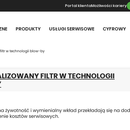
Portal klienta
Możliwości kariery
ZNE
PRODUKTY
USŁUGI SERWISOWE
CYFROWY
iltr w technologii blow-by
LIZOWANY FILTR W TECHNOLOGII
Y
a żywotność i wymienialny wkład przekładają się na do
enie kosztów serwisowych.