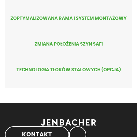
ZOPTYMALIZOWANA RAMA I SYSTEM MONTAŻOWY
ZMIANA POŁOŻENIA SZYN SAFI
TECHNOLOGIA TŁOKÓW STALOWYCH (OPCJA)
KONTAKT