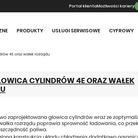
Portal klienta
Możliwości kariery
ZNE
PRODUKTY
USŁUGI SERWISOWE
CYFROWY
drów 4E oraz wałek rozrządu
OWICA CYLINDRÓW 4E ORAZ WAŁEK
DU
wo zaprojektowana głowica cylindrów wraz ze zoptyma
 wałka rozrządu poprawia sprawność ładowania, co przek
oszczędność paliwa.
lona konstrukcja układu chłodzenia dodatkowo ogranic