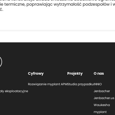
ie termiczne, poprawiając wytrzymałość podzespołów i 
ć.
Cyfrowy
Projekty
O nas
Rozwiązanie myplant APM
Studia przypadku
INNIO
ały eksploatacyjne
Jenbacher
Jenbacher.us
Waukesha
myplant