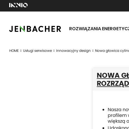
ROZWIĄZANIA ENERGETYC
HOME
Usługi serwisowe
Innowacyjny design
Nowa głowica cylin
NOWA GŁ
ROZRZĄ
Nasza no
profilem
większą 
Udoskona