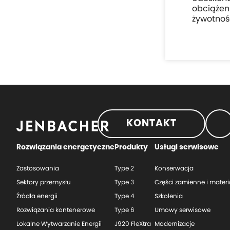
obciążen
żywotnoś
KONTAKT
Rozwiązania energetyczne
Produkty
Usługi serwisowe
Zastosowania
Type 2
Konserwacja
Sektory przemysłu
Type 3
Części zamienne i materi
Źródła energii
Type 4
Szkolenia
Rozwiązania kontenerowe
Type 6
Umowy serwisowe
Lokalne Wytwarzanie Energii
J920 FleXtra
Modernizacje