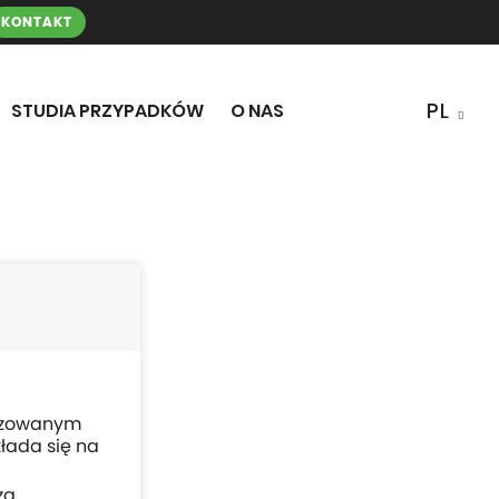
KONTAKT
STUDIA PRZYPADKÓW
O NAS
lizowanym
łada się na
za