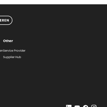
EREN
Other
gen
Service Provider
Supplier Hub