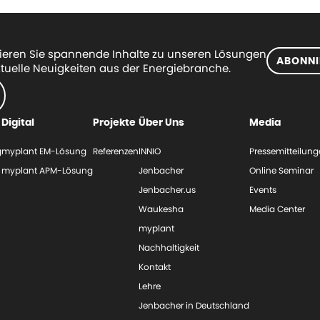
eren Sie spannende Inhalte zu unseren Lösungen
ABONNI
tuelle Neuigkeiten aus der Energiebranche.
Digital
Projekte
Über Uns
Media
g
myplant EM-Lösung
Referenzen
INNIO
Pressemitteilun
myplant APM-Lösung
Jenbacher
Online Seminar
Jenbacher.us
Events
Waukesha
Media Center
myplant
Nachhaltigkeit
Kontakt
Lehre
Jenbacher in Deutschland