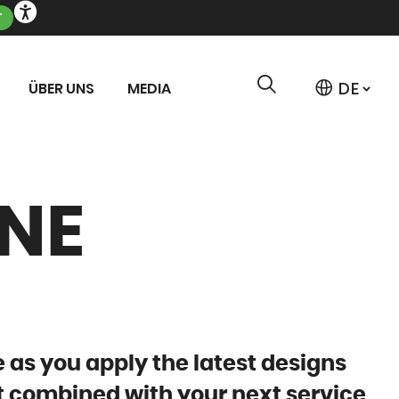
T
ÜBER UNS
MEDIA
NE
e as you apply the latest designs
t combined with your next service