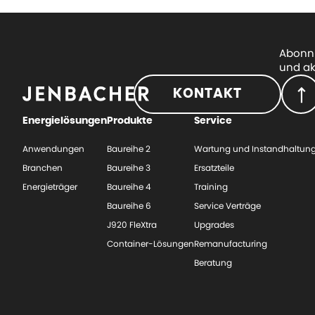
Abonni
und ak
KONTAKT
Energielösungen
Produkte
Service
Anwendungen
Baureihe 2
Wartung und Instandhaltun
Branchen
Baureihe 3
Ersatzteile
Energieträger
Baureihe 4
Training
Baureihe 6
Service Verträge
J920 FleXtra
Upgrades
Container-Lösungen
Remanufacturing
Beratung