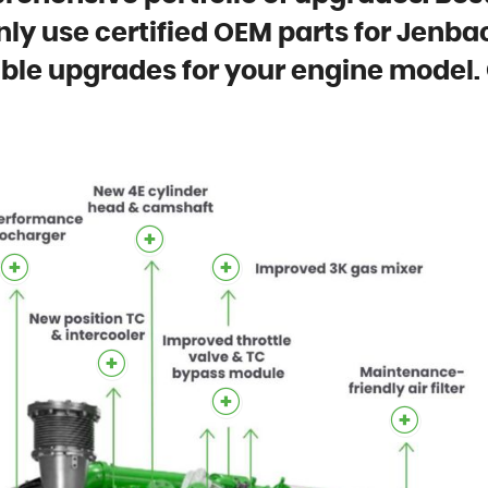
nly use certified OEM parts for Jenb
lable upgrades for your engine model.