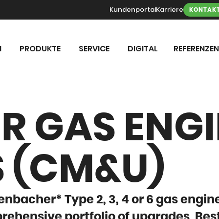
Kundenportal
Karriere
KONTAK
N
PRODUKTE
SERVICE
DIGITAL
REFERENZEN
R GAS ENGI
 (CM&U)
Jenbacher* Type 2, 3, 4 or 6 gas engin
rehensive portfolio of upgrades. Bes