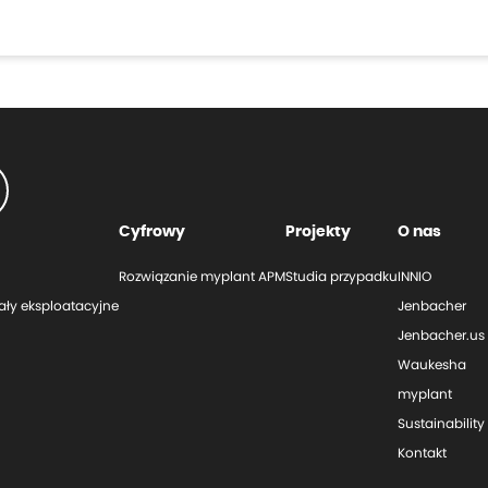
Cyfrowy
Projekty
O nas
Rozwiązanie myplant APM
Studia przypadku
INNIO
ały eksploatacyjne
Jenbacher
Jenbacher.us
Waukesha
myplant
Sustainability
Kontakt