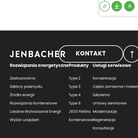
KONTAKT
Rozwiązania energetyczne
Produkty
Usługi serwisowe
Zastosowania
Type 2
Konserwacja
Sektory przemysłu
Type 3
Części zamienne i materi
Źródła energii
Type 4
Szkolenia
Rozwiązania kontenerowe
Type 6
Umowy serwisowe
Lokalne Wytwarzanie Energii
J920 FleXtra
Modernizacje
Wybór urządzeń
Kontenerowe
Regeneracja
Konsultacje