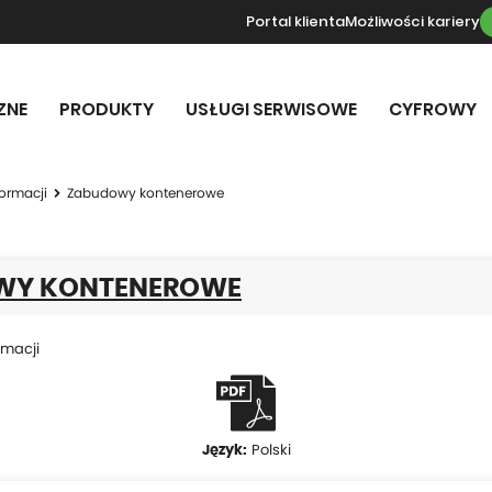
Portal klienta
Możliwości kariery
ZNE
PRODUKTY
USŁUGI SERWISOWE
CYFROWY
formacji
Zabudowy kontenerowe
WY KONTENEROWE
rmacji
Polski