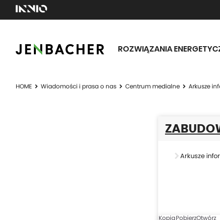
ROZWIĄZANIA ENERGETYC
HOME
Wiadomości i prasa o nas
Centrum medialne
Arkusze in
ZABUDO
Arkusze info
Kopia
Pobierz
Otwórz