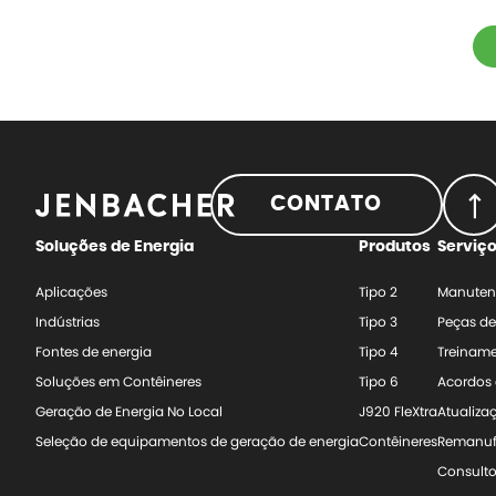
CONTATO
Soluções de Energia
Produtos
Serviç
Aplicações
Tipo 2
Manute
Indústrias
Tipo 3
Peças de
Fontes de energia
Tipo 4
Treinam
Soluções em Contêineres
Tipo 6
Acordos 
Geração de Energia No Local
J920 FleXtra
Atualiza
Seleção de equipamentos de geração de energia
Contêineres
Remanuf
Consulto