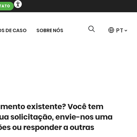
TATO
S DE CASO
SOBRE NÓS
pamento existente? Você tem
sua solicitação, envie-nos uma
ões ou responder a outras