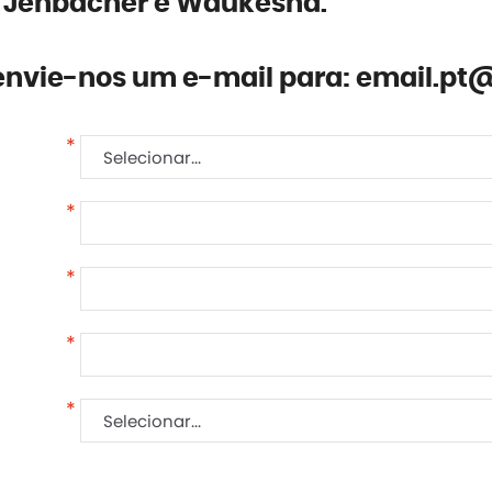
s Jenbacher e Waukesha.
envie-nos um e-mail para: email.pt
*
*
*
*
*