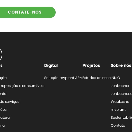
CONTATE-NOS
os
Digital
Projetos
Sobre nós
nção
Solução myplant APM
Estudos de caso
INNIO
 reposição e consumíveis
Jenbacher
ento
Jenbacher.
de serviços
Waukesha
ções
myplant
atura
Sustentabil
ria
Contato