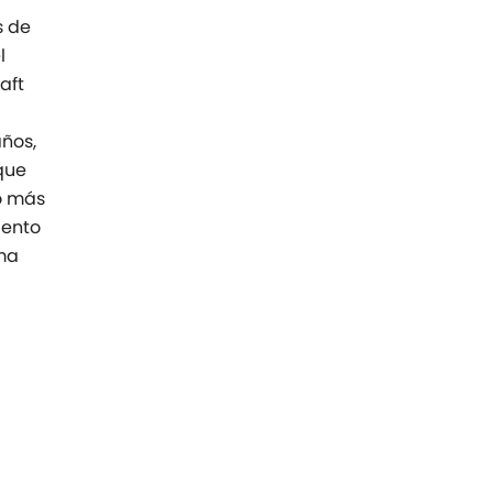
s de
l
aft
años,
que
o más
iento
ima