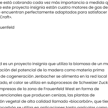
 que está cobrando cada vez más importancia a medida 
de este proyecto insignia están cuatro motores de gas de
e encuentran perfectamente adaptados para satisfacer 
raft».
auenfeld
 es un proyecto insignia que utiliza la biomasa de un 
ración del potencial de la madera como materia prima
 de cogeneración Jenbacher se alimenta en la red local 
ado, el calor se utiliza en subprocesos de Schweizer Zuc
empresas de la zona de Frauenfeld West en forma de
nvencionales que producen cenizas, las plantas de
n vegetal de alta calidad llamado «biocarbón», que tie
ocarbón se utiliza en aplicaciones tanto agrícolas como