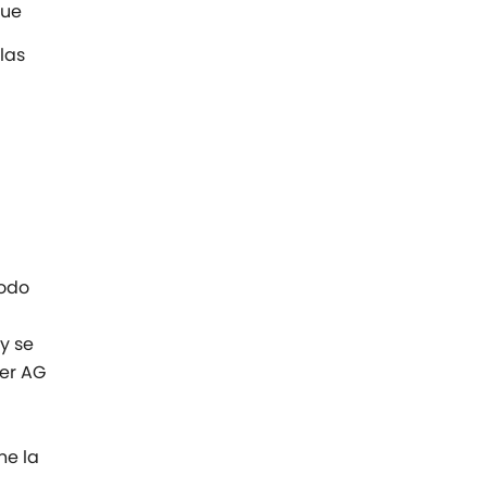
que
las
modo
y se
ker AG
ne la