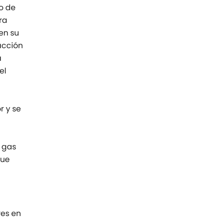
o de
ra
en su
acción
a
el
r y se
 gas
que
res en