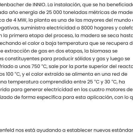
nbacher de INNIO. La instalación, que se ha beneficiad
 cada año energía de 25 000 toneladas métricas de made
ica de 4 MW, la planta es una de las mayores del mundo 
egativas, suministra electricidad a 8000 hogares y calef
 En la primera etapa del proceso, la madera se seca hast
ovechando el calor a baja temperatura que se recupera d
 de extracción de gas en dos etapas, la biomasa se
 constituyentes para producir sólidos y gas y luego se
friado a unos 750 °C, sale por la parte superior del reacto
s 100 °C, y el calor extraído se alimenta en una red de
 una temperatura comprendida entre 25 °C y 30 °C, ha
ida para generar electricidad en los cuatro motores de
izado de forma específica para esta aplicación, con lo 
enfeld nos está ayudando a establecer nuevos estánda