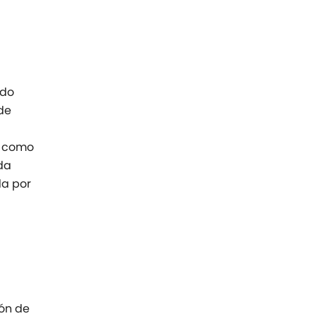
ido
de
a como
da
da por
ión de