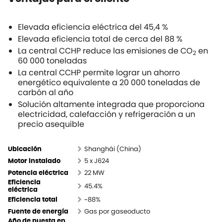
Elevada eficiencia eléctrica del 45,4 %
Elevada eficiencia total de cerca del 88 %
La central CCHP reduce las emisiones de CO
en
2
60 000 toneladas
La central CCHP permite lograr un ahorro
energético equivalente a 20 000 toneladas de
carbón al año
Solución altamente integrada que proporciona
electricidad, calefacción y refrigeración a un
precio asequible
Shanghái (China)
Ubicación
5 x J624
Motor instalado
22 MW
Potencia eléctrica
Eficiencia
45.4%
eléctrica
~88%
Eficiencia total
Gas por gaseoducto
Fuente de energía
Año de puesta en