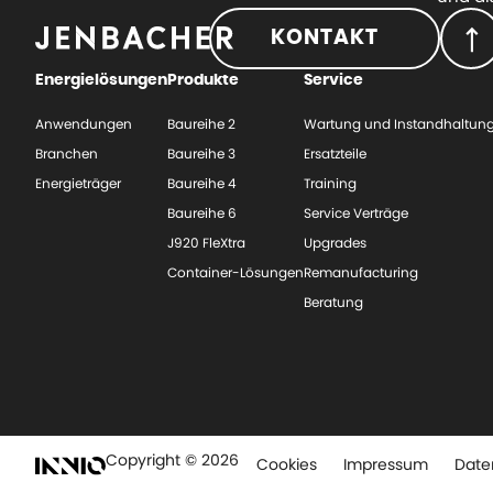
KONTAKT
Energielösungen
Produkte
Service
Anwendungen
Baureihe 2
Wartung und Instandhaltun
Branchen
Baureihe 3
Ersatzteile
Energieträger
Baureihe 4
Training
Baureihe 6
Service Verträge
J920 FleXtra
Upgrades
Container-Lösungen
Remanufacturing
Beratung
Copyright © 2026
Cookies
Impressum
Date