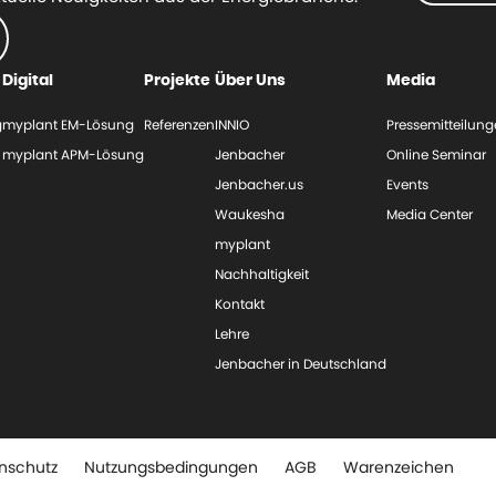
Digital
Projekte
Über Uns
Media
g
myplant EM-Lösung
Referenzen
INNIO
Pressemitteilun
myplant APM-Lösung
Jenbacher
Online Seminar
Jenbacher.us
Events
Waukesha
Media Center
myplant
Nachhaltigkeit
Kontakt
Lehre
Jenbacher in Deutschland
nschutz
Nutzungsbedingungen
AGB
Warenzeichen