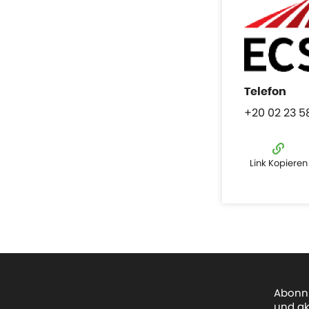
+20 02 23 5
Link Kopieren
Abonni
und ak