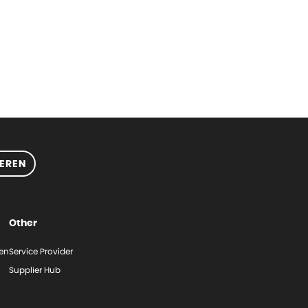
EREN
Other
gen
Service Provider
Supplier Hub