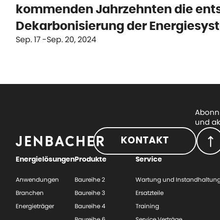
kommenden Jahrzehnten die ents
Dekarbonisierung der Energiesyst
Sep. 17
Sep. 20, 2024
Abonni
und ak
KONTAKT
Energielösungen
Produkte
Service
Anwendungen
Baureihe 2
Wartung und Instandhaltun
Branchen
Baureihe 3
Ersatzteile
Energieträger
Baureihe 4
Training
Baureihe 6
Service Verträge