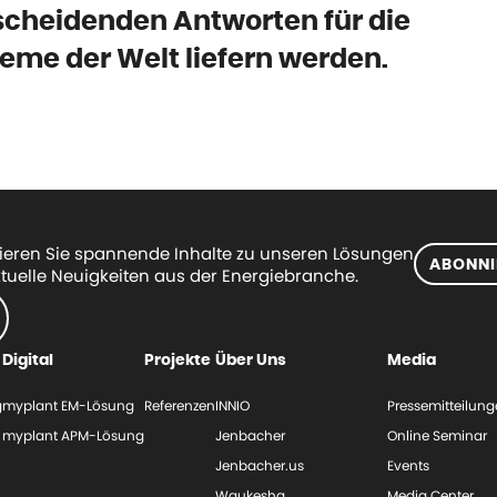
cheidenden Antworten für die
eme der Welt liefern werden.
eren Sie spannende Inhalte zu unseren Lösungen
ABONNI
tuelle Neuigkeiten aus der Energiebranche.
Digital
Projekte
Über Uns
Media
g
myplant EM-Lösung
Referenzen
INNIO
Pressemitteilun
myplant APM-Lösung
Jenbacher
Online Seminar
Jenbacher.us
Events
Waukesha
Media Center