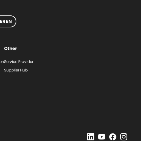
EREN
Other
gen
Service Provider
Supplier Hub