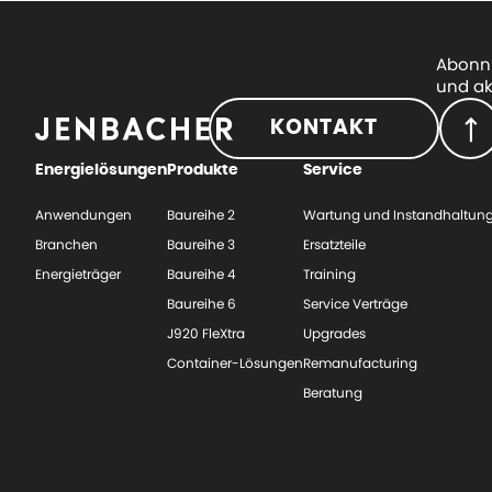
Abonni
und ak
KONTAKT
Energielösungen
Produkte
Service
Anwendungen
Baureihe 2
Wartung und Instandhaltun
Branchen
Baureihe 3
Ersatzteile
Energieträger
Baureihe 4
Training
Baureihe 6
Service Verträge
J920 FleXtra
Upgrades
Container-Lösungen
Remanufacturing
Beratung