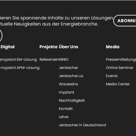
eren Sie spannende Inhalte zu unseren Lösungen
ABONNI
tuelle Neuigkeiten aus der Energiebranche.
Digital
Projekte
Über Uns
Media
g
myplant EM-Lösung
Referenzen
INNIO
Pressemitteilun
myplant APM-Lösung
Jenbacher
Online Seminar
Jenbacher.us
Events
Waukesha
Media Center
myplant
Nachhaltigkeit
Kontakt
Lehre
Jenbacher in Deutschland