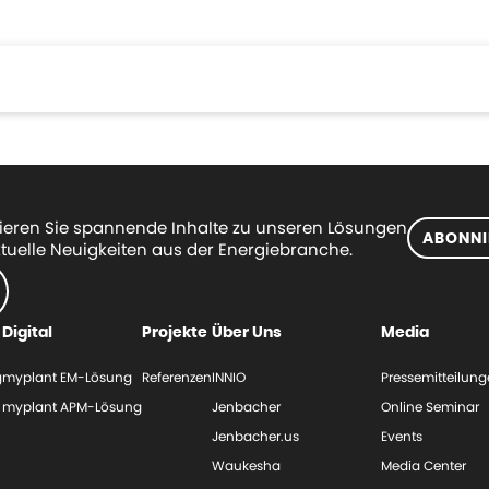
eren Sie spannende Inhalte zu unseren Lösungen
ABONNI
tuelle Neuigkeiten aus der Energiebranche.
Digital
Projekte
Über Uns
Media
g
myplant EM-Lösung
Referenzen
INNIO
Pressemitteilun
myplant APM-Lösung
Jenbacher
Online Seminar
Jenbacher.us
Events
Waukesha
Media Center