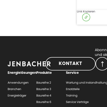
Link Kopieren
Abonni
und ak
KONTAKT
Energielösungen
Produkte
Service
Anwendungen
Baureihe 2
Wartung und Instandhaltun
Branchen
Baureihe 3
Ersatzteile
Energieträger
Baureihe 4
Training
Baureihe 6
Service Verträge