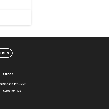
EREN
Other
gen
Service Provider
Supplier Hub